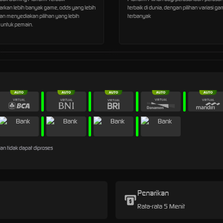
kan lebih banyak game, odds yang lebih
terbaik di dunia, dengan pilihan variasi g
 dan menyediakan pilihan yang lebih
terbanyak
untuk pemain.
an tidak dapat diproses
Penarikan
Rata-rata 5 Menit