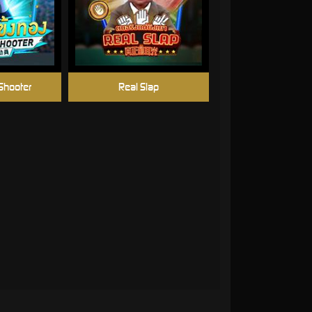
Shooter
Real Slap