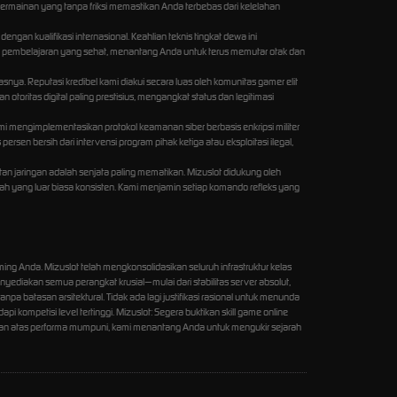
bi permainan yang tanpa friksi memastikan Anda terbebas dari kelelahan
engan kualifikasi internasional. Keahlian teknis tingkat dewa ini
va pembelajaran yang sehat, menantang Anda untuk terus memutar otak dan
snya. Reputasi kredibel kami diakui secara luas oleh komunitas gamer elit
 otoritas digital paling prestisius, mengangkat status dan legitimasi
ami mengimplementasikan protokol keamanan siber berbasis enkripsi militer
sen bersih dari intervensi program pihak ketiga atau eksploitasi ilegal,
an jaringan adalah senjata paling mematikan. Mizuslot didukung oleh
rendah yang luar biasa konsisten. Kami menjamin setiap komando refleks yang
 Anda. Mizuslot telah mengkonsolidasikan seluruh infrastruktur kelas
ediakan semua perangkat krusial—mulai dari stabilitas server absolut,
 batasan arsitektural. Tidak ada lagi justifikasi rasional untuk menunda
ompetisi level tertinggi. Mizuslot: Segera buktikan skill game online
argaan atas performa mumpuni, kami menantang Anda untuk mengukir sejarah