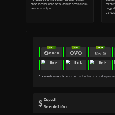
game menarik yang memudahkan pemain untuk
menawar
mencapai jackpot
tinggi,
banyak 
* Selama bank maintenance dan bank offline deposit dan penarik
Deposit
Rata-rata 3 Menit