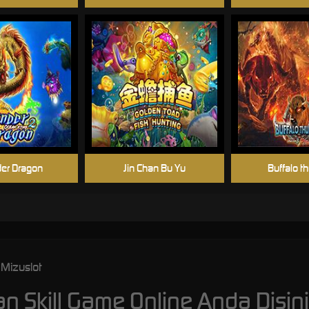
er Dragon
Jin Chan Bu Yu
Buffalo t
 Mizuslot
n Skill Game Online Anda Disini