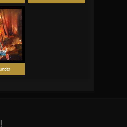
hunder
!