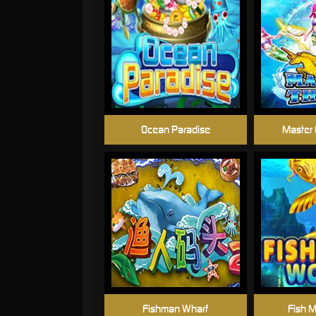
Ocean Paradise
Master 
Fishman Wharf
Fish M