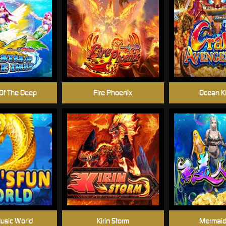
Of The Deep
Fire Phoenix
Ocean K
usic World
Kirin Storm
Mermaid