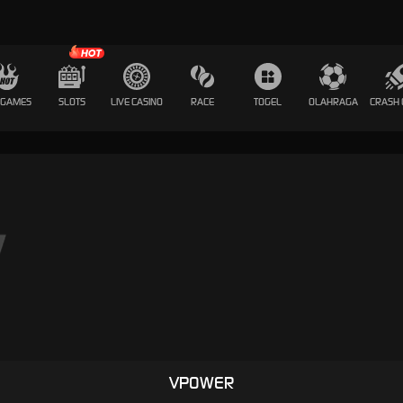
 GAMES
SLOTS
LIVE CASINO
RACE
TOGEL
OLAHRAGA
CRASH
VPOWER