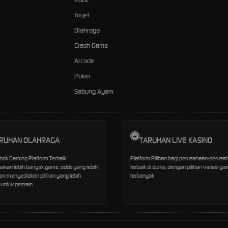
Togel
Olahraga
Crash Game
Arcade
Poker
Sabung Ayam
RUHAN OLAHRAGA
TARUHAN LIVE KASINO
ook Gaming Platform Terbaik
Platform Pilihan bagi perusahaan-perusa
kan lebih banyak game, odds yang lebih
terbaik di dunia, dengan pilihan variasi g
 dan menyediakan pilihan yang lebih
terbanyak
untuk pemain.