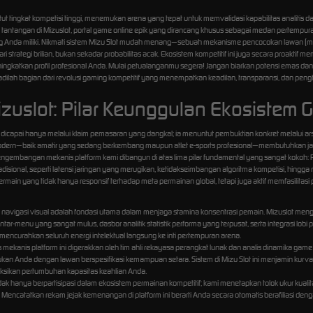
tut tingkat kompetisi tinggi, menemukan arena yang tepat untuk memvalidasi kapabilitas analitis
 tantangan di Mizuslot, portal game online epik yang dirancang khusus sebagai medan pertempuran v
nda miliki. Nikmati sistem Mizu Slot mudah menang—sebuah mekanisme pencocokan lawan (matc
strategi brilian, bukan sekadar probabilitas acak. Ekosistem kompetitif ini juga secara proaktif 
meningkatkan profil profesional Anda. Mulai petualanganmu segera! Jangan biarkan potensi emas dan
adilah bagian dari revolusi gaming kompetitif yang menempatkan keadilan, transparansi, dan pengha
izuslot: Pilar Keunggulan Ekosistem G
t dicapai hanya melalui klaim pemasaran yang dangkal; ia menuntut pembuktian konkret melalui ar
rn—baik amatir yang sedang berkembang maupun atlet e-sports profesional—membutuhkan jamin
 pengembangan mekanis platform kami dibangun di atas lima pilar fundamental yang sangat kokoh: 
 tradisional, seperti latensi jaringan yang merugikan, ketidakseimbangan algoritma kompetisi, hing
ermain yang tidak hanya responsif terhadap meta permainan global, tetapi juga aktif memfasilit
avigasi visual adalah fondasi utama dalam menjaga stamina konsentrasi pemain. Mizuslot men
antar-menu yang sangat mulus, dasbor analitik statistik performa yang terpusat, serta integrasi lo
mencurahkan seluruh energi intelektual langsung ke inti pertempuran arena.
s mekanis platform ini digerakkan oleh tim ahli rekayasa perangkat lunak dan analis dinamika game d
kan Anda dengan lawan berspesifikasi kemampuan setara. Sistem di Mizu Slot ini menjamin kur
eksikan pertumbuhan kapasitas keahlian Anda.
dak hanya berpartisipasi dalam ekosistem permainan kompetitif; kami menetapkan tolok ukur kualita
 Mencatatkan rekam jejak kemenangan di platform ini berarti Anda secara otomatis berafiliasi dengan