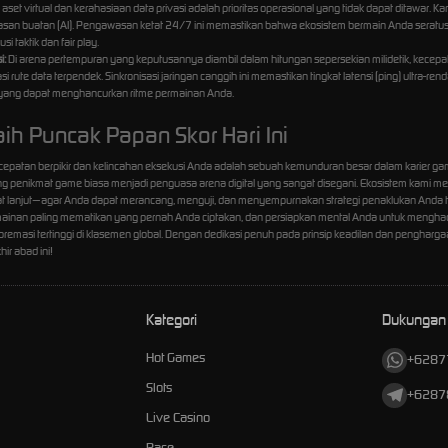
et virtual dan kerahasiaan data privasi adalah prioritas operasional yang tidak dapat ditawar. K
dasan buatan (AI). Pengawasan ketat 24/7 ini memastikan bahwa ekosistem bermain Anda seratus per
taktik dan fair play.
i:
Di arena pertempuran yang keputusannya diambil dalam hitungan sepersekian milidetik, kecepat
si rute data terpendek. Sinkronisasi jaringan canggih ini memastikan tingkat latensi (ping) ultra-
ag yang dapat menghancurkan ritme permainan Anda.
ih Puncak Papan Skor Hari Ini
atan berpikir dan kelincahan eksekusi Anda adalah sebuah kemunduran besar dalam karier gaming
g penikmat game biasa menjadi penguasa arena digital yang sangat disegani. Ekosistem kami meny
kat lanjut—agar Anda dapat merancang, menguji, dan menyempurnakan strategi penaklukan Anda tanpa
ainan paling mematikan yang pernah Anda ciptakan, dan persiapkan mental Anda untuk menghadapi k
i supremasi tertinggi di klasemen global. Dengan dedikasi penuh pada prinsip keadilan dan pengh
ir abad ini!
Kategori
Dukungan
Hot Games
+6287
Slots
+6287
Live Casino
Race