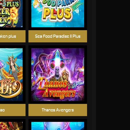
ken plus
Sea Food Paradise II Plus
Lao
Thanos Avengers