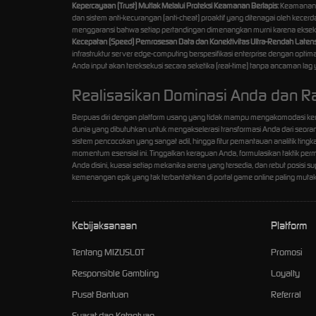
Kepercayaan (Trust) Mutlak Melalui Proteksi Keamanan Berlapis:
Keamanan as
dan sistem anti-kecurangan (anti-cheat) proaktif yang ditenagai oleh kecer
menggaransi bahwa setiap pertandingan dimenangkan murni karena eksekusi 
Kecepatan (Speed) Pemrosesan Data dan Konektivitas Ultra-Rendah Latens
infrastruktur server edge-computing berspesifikasi enterprise dengan optima
Anda input akan tereksekusi secara seketika (real-time) tanpa ancaman l
Realisasikan Dominasi Anda dan Ra
Berpuas diri dengan platform usang yang tidak mampu mengakomodasi kecep
dunia yang dibutuhkan untuk mengakselerasi transformasi Anda dari seoran
sistem pencocokan yang sangat adil, hingga fitur pemantauan analitik ting
momentum esensial ini. Tinggalkan keraguan Anda, formulasikan taktik perm
Anda disini, kuasai setiap mekanika arena yang tersedia, dan rebut posis
kemenangan epik yang tak terbantahkan di portal game online paling mutakh
Kebijaksanaan
Platform
Tentang MIZUSLOT
Promosi
Responsible Gambling
Loyalty
Pusat Bantuan
Referral
Syarat dan Ketentuan