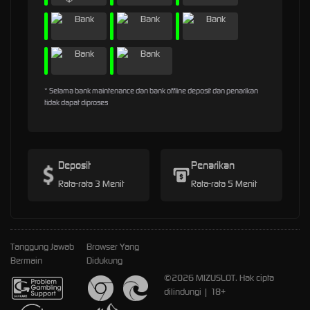
* Selama bank maintenance dan bank offline deposit dan penarikan
tidak dapat diproses
Deposit
Penarikan
Rata-rata 3 Menit
Rata-rata 5 Menit
Tanggung Jawab
Browser Yang
Bermain
Didukung
©2026 MIZUSLOT. Hak cipta
dilindungi | 18+