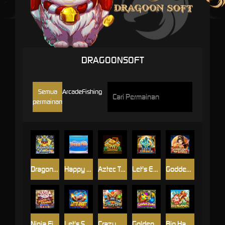
DRAGOONSOFT
Semua
Arcade
Fishing
permainan
Dragon Palace Fishing
Happy Fish
Aztec Treasure
Let's Enhance
Goddess or Crash
Ninja Fishing
Let's Shoot
Crazy Orb
Golden Zuma
Big Hammer