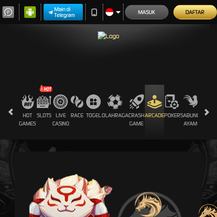
Main di
MASUK
DAFTAR
Telegram
HOT
SLOTS
LIVE
RACE
TOGEL
OLAHRAGA
CRASH
ARCADE
POKER
SABUNG
PROMO
GAMES
CASINO
GAME
AYAM