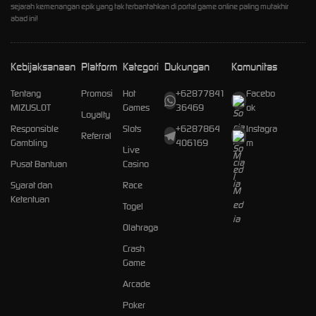
sejarah kemenangan epik yang tak terbantahkan di portal game online paling mutakhir
abad ini!
Kebijaksanaan
Platform
Kategori
Dukungan
Komunitas
Tentang
Promosi
Hot
+62877841
Facebo
MIZUSLOT
Games
36469
ok
Loyalty
Responsible
Slots
+6287864
Instagra
Referral
Gambling
406169
m
Live
Pusat Bantuan
Casino
Syarat dan
Race
Ketentuan
Togel
Olahraga
Crash
Game
Arcade
Poker