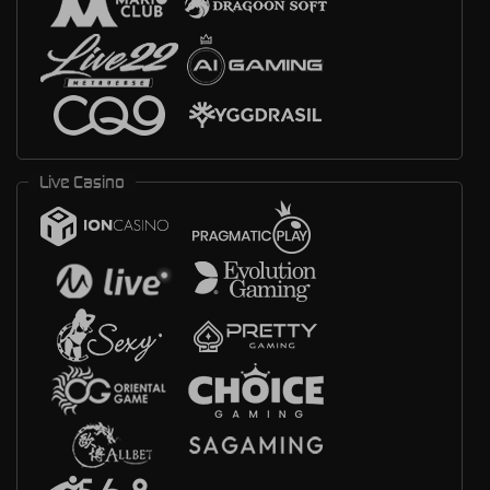
Live Casino