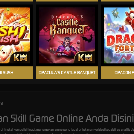
I RUSH
DRACULA’S CASTLE BANQUET
DRAGON 
ot
n Skill Game Online Anda Disini
tut tingkat kompetisi tinggi, menemukan arena yang tepat untuk memvalidasi kapabilitas analitis