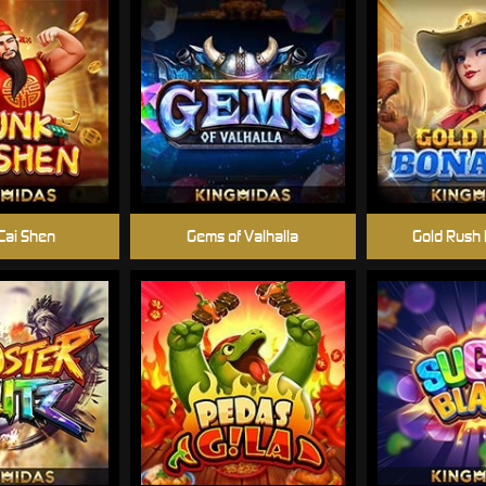
Cai Shen
Gems of Valhalla
Gold Rush