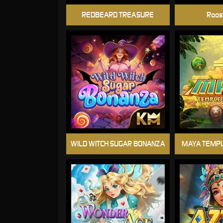
REDBEARD TREASURE
Roost
WILD WITCH SUGAR BONANZA
MAYA TEMPL