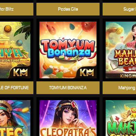
er Blitz
Pedas Gila
Sugar 
E OF FORTUNE
TOMYUM BONANZA
Mahjong