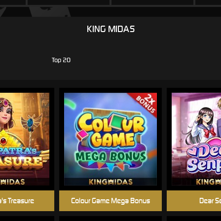
KING MIDAS
Top 20
a's Treasure
Colour Game Mega Bonus
Dear S