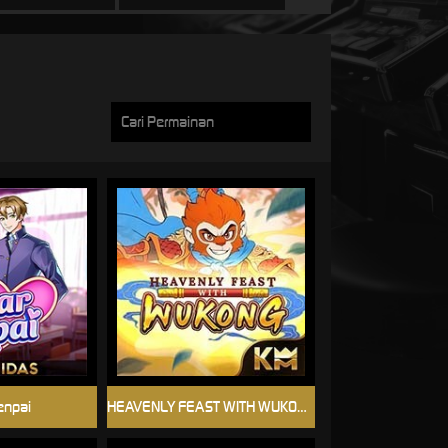
IDR
1,239,350.00
Mahjong Wins 3 – Black Scatter
ma****s
IDR
987,000.00
Gates of Olympus Super Scatter
az****x
IDR
879,550.00
Mahjong Wins 3 – Black Scatter
an****a
IDR
731,140.00
Gates of Olympus 1000
sa****i
IDR
699,140.00
Gates of Olympus Super Scatter
ber****8
IDR
679,760.00
Gates of Olympus 1000
enpai
HEAVENLY FEAST WITH WUKONG
ma****1
IDR
657,750.00