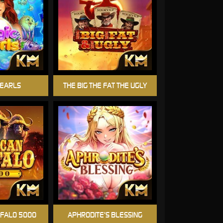
PEARLS
THE BIG THE FAT THE UGLY
FFALO 5000
APHRODITE’S BLESSING