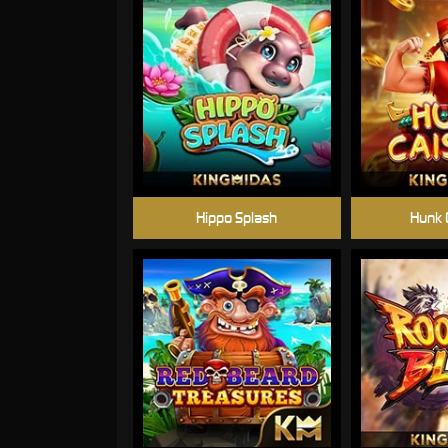
Hippo Splash
Hunk 