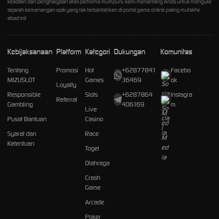
keadilan dan penghargaan atas performa mumpuni, kami menantang Anda untuk mengukir
sejarah kemenangan epik yang tak terbantahkan di portal game online paling mutakhir
abad ini!
Kebijaksanaan
Platform
Kategori
Dukungan
Komunitas
Tentang
Promosi
Hot
+62877841
Facebo
MIZUSLOT
Games
36469
ok
Loyalty
Responsible
Slots
+6287864
Instagra
Referral
Gambling
406169
m
Live
Pusat Bantuan
Casino
Syarat dan
Race
Ketentuan
Togel
Olahraga
Crash
Game
Arcade
Poker