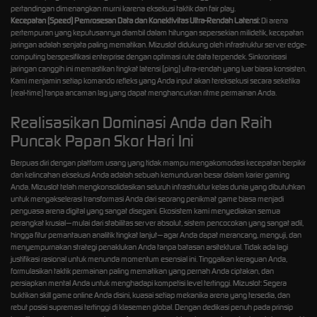
pertandingan dimenangkan murni karena eksekusi taktik dan fair play.
Kecepatan (Speed) Pemrosesan Data dan Konektivitas Ultra-Rendah Latensi:
Di arena
pertempuran yang keputusannya diambil dalam hitungan sepersekian milidetik, kecepatan
jaringan adalah senjata paling mematikan. Mizuslot didukung oleh infrastruktur server edge-
computing berspesifikasi enterprise dengan optimasi rute data terpendek. Sinkronisasi
jaringan canggih ini memastikan tingkat latensi (ping) ultra-rendah yang luar biasa konsisten.
Kami menjamin setiap komando refleks yang Anda input akan tereksekusi secara seketika
(real-time) tanpa ancaman lag yang dapat menghancurkan ritme permainan Anda.
Realisasikan Dominasi Anda dan Raih
Puncak Papan Skor Hari Ini
Berpuas diri dengan platform usang yang tidak mampu mengakomodasi kecepatan berpikir
dan kelincahan eksekusi Anda adalah sebuah kemunduran besar dalam karier gaming
Anda. Mizuslot telah mengkonsolidasikan seluruh infrastruktur kelas dunia yang dibutuhkan
untuk mengakselerasi transformasi Anda dari seorang penikmat game biasa menjadi
penguasa arena digital yang sangat disegani. Ekosistem kami menyediakan semua
perangkat krusial—mulai dari stabilitas server absolut, sistem pencocokan yang sangat adil,
hingga fitur pemantauan analitik tingkat lanjut—agar Anda dapat merancang, menguji, dan
menyempurnakan strategi penaklukan Anda tanpa batasan arsitektural. Tidak ada lagi
justifikasi rasional untuk menunda momentum esensial ini. Tinggalkan keraguan Anda,
formulasikan taktik permainan paling mematikan yang pernah Anda ciptakan, dan
persiapkan mental Anda untuk menghadapi kompetisi level tertinggi. Mizuslot: Segera
buktikan skill game online Anda disini, kuasai setiap mekanika arena yang tersedia, dan
rebut posisi supremasi tertinggi di klasemen global. Dengan dedikasi penuh pada prinsip