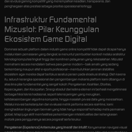
dari revolusi gaming kompetitif yang menempatkan keadilan, transparansi, dan
penghargaan atas prestasi sebagai prioritas operasional tertinggi.
Infrastruktur Fundamental
Mizuslot: Pilar Keunggulan
Ekosistem Game Digital
Dominasi sebuah platform dalam industri game online kompetitif tidak dapat dicapai hanya
melalui klaim pemasaran yang dangkal; ia menuntut pembuktian konkret melalui arsitektur
teknologi komputasi tingkat tinggi dan komitmen pelayanan yang nirkesalahan. Mizuslot
memahami secara mendalam bahwa para gamer modern—baik amatir yang sedang
berkembang maupun atlet e-sports profesional—membutuhkan jaminan stabilitas
ekosistem agar mereka dapat berfokus seratus persen pada eksekusi strategi. Oleh karena
itu, seluruh kerangka operasional dan pengembangan mekanis platform kami dibangun di
atas lima pilar fundamental yang sangat kokoh: Pengalaman, Keahlian, Otoritas,
Kepercayaan, dan Kecepatan. Sinergi absolut dari kelima elemen ini berhasil mengeliminasi
berbagai friksi teknis tradisional, seperti latensi jaringan yang merugikan,
ketidakseimbangan algoritma kompetisi, hingga masalah privasi data yang meresahkan.
Melalui inovasi berkelanjutan dan evaluasi metrik performa secara real-time, kami
menghadirkan lingkungan bermain yang tidak hanya responsif terhadap meta permainan
global, tetapi juga aktif memfasilitasi perkembangan intelektualitas dan ketangkasan
motorik para penggunanya secara progresif serta terukur.
Pengalaman (Experience) Antarmuka yang Imersif dan Intuitif:
Kenyamanan navigasi visual