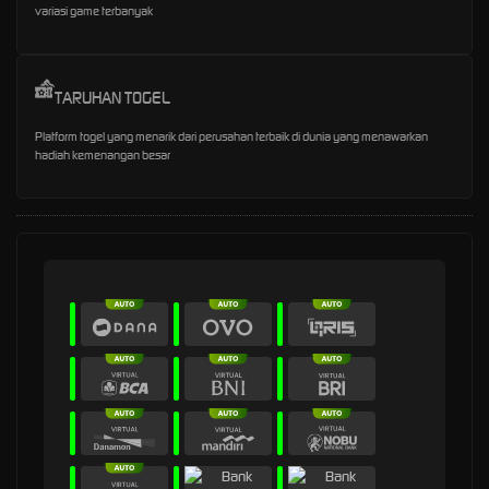
variasi game terbanyak
TARUHAN TOGEL
Platform togel yang menarik dari perusahan terbaik di dunia yang menawarkan
hadiah kemenangan besar