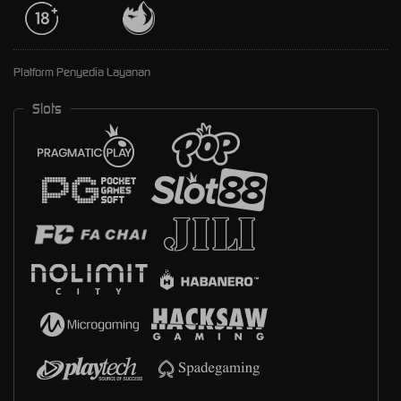
Platform Penyedia Layanan
Slots