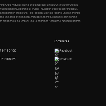
 Anda. Mizuslot telah mengkonsolidasikan seluruh infrastruktur kelas
ediakan semua perangkat krusial—mulai dari stabilitas server absolut,
 batasan arsitektural. Tidak ada lagi justifikasi rasional untuk menunda
ompetisi level tertinggi. Mizuslot: Segera buktikan skill game online
argaan atas performa mumpuni, kami menantang Anda untuk mengukir sejarah
Komunitas
784136469
Facebook
864406169
Instagram