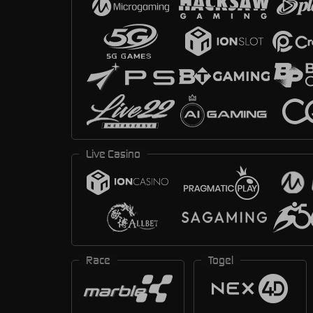
Live Casino
Race
Togel