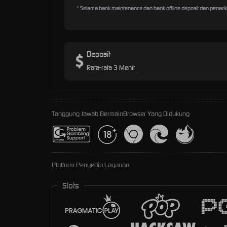
* Selama bank maintenance dan bank offline deposit dan penarik
Deposit
Rata-rata 3 Menit
Tanggung Jawab Bermain
Browser Yang Didukung
Platform Penyedia Layanan
Slots