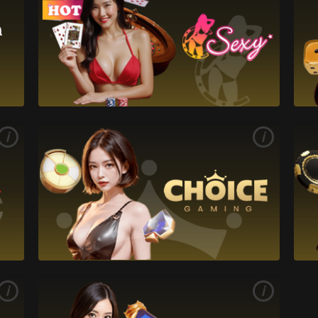
i
i
i
i