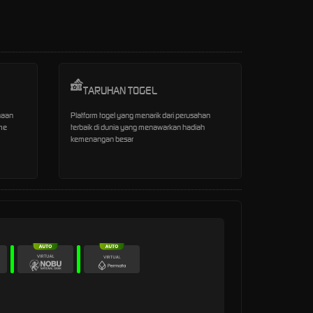
TARUHAN TOGEL
haan
Platform togel yang menarik dari perusahan
ame
terbaik di dunia yang menawarkan hadiah
kemenangan besar