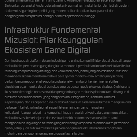
potensi emas dan ketajaman insting gaming Anda tidak tereksplorasi secara optimal.
Sinkronkan perangkat Anda, pelajari mekanik permainan tingkat lanjut, dan jadilah bagian
dari revolusi gaming kompetitif yang menempatkan keadilan, transparansi, dan
penghargaan atas prestasi sebagai prioritas operasional tertinggi.
Infrastruktur Fundamental
Mizuslot: Pilar Keunggulan
Ekosistem Game Digital
Dominasi sebuah platform dalam industri game online kompetitif tidak dapat dicapai hanya
melalui klaim pemasaran yang dangkal; ia menuntut pembuktian konkret melalui arsitektur
teknologi komputasi tingkat tinggi dan komitmen pelayanan yang nirkesalahan. Mizuslot
memahami secara mendalam bahwa para gamer modern—baik amatir yang sedang
berkembang maupun atlet e-sports profesional—membutuhkan jaminan stabilitas
ekosistem agar mereka dapat berfokus seratus persen pada eksekusi strategi. Oleh karena
itu, seluruh kerangka operasional dan pengembangan mekanis platform kami dibangun di
atas lima pilar fundamental yang sangat kokoh: Pengalaman, Keahlian, Otoritas,
Kepercayaan, dan Kecepatan. Sinergi absolut dari kelima elemen ini berhasil mengeliminasi
berbagai friksi teknis tradisional, seperti latensi jaringan yang merugikan,
ketidakseimbangan algoritma kompetisi, hingga masalah privasi data yang meresahkan.
Melalui inovasi berkelanjutan dan evaluasi metrik performa secara real-time, kami
menghadirkan lingkungan bermain yang tidak hanya responsif terhadap meta permainan
global, tetapi juga aktif memfasilitasi perkembangan intelektualitas dan ketangkasan
motorik para penggunanya secara progresif serta terukur.