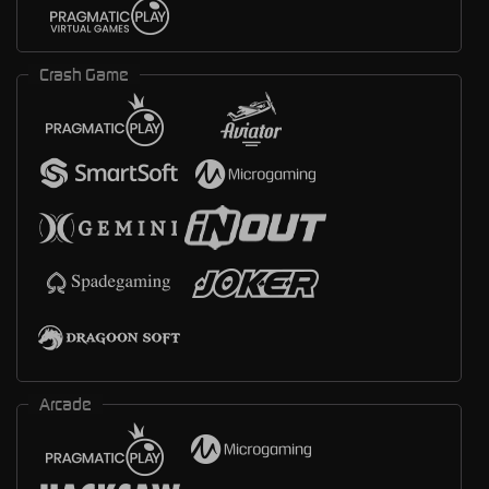
Crash Game
Arcade