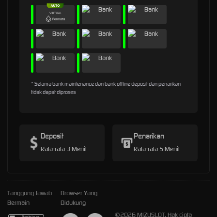
* Selama bank maintenance dan bank offline deposit dan penarikan
tidak dapat diproses
Deposit
Penarikan
Rata-rata 3 Menit
Rata-rata 5 Menit
Tanggung Jawab
Browser Yang
Bermain
Didukung
©2026 MIZUSLOT. Hak cipta