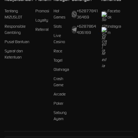
Tentang
Promosi
Hot
+62877841
Facebo
MIZUSLOT
Games
36469
ok
Loyalty
Responsible
Slots
+6287864
Instagra
Referral
Gambling
406169
m
Live
Pusat Bantuan
Casino
Syarat dan
Race
Ketentuan
Togel
Olahraga
Crash
Game
Arcade
Poker
Sabung
Ayam