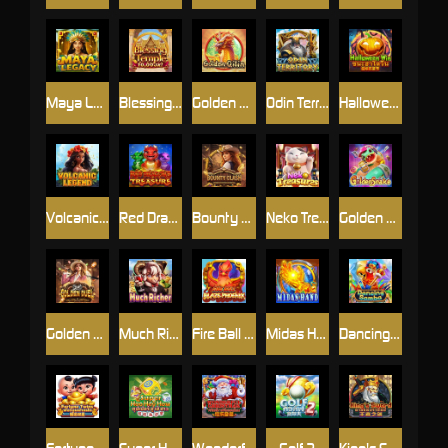
Maya Legacy
Blessing Temple
Golden Qilin
Odin Territory
Halloween Win
Volcanic Legend
Red Dragon’s Treasure
Bounty Clash
Neko Treasures
Golden Snake
Golden Duel
Much Richer
Fire Ball Blaze Phoenix
Midas Hand
Dancing Samba