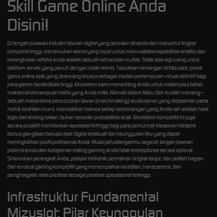
Skill Game Online Anda
Disini!
Di tengah pusaran industri hiburan digital yang semakin dinamis dan menuntut tingkat
kompetisi tinggi, menemukan arena yang tepat untuk memvalidasi kapabilitas analitis dan
ketangkasan refleks Anda adalah sebuah keharusan mutlak. Tidak ada lagi ruang untuk
platform amatir yang penuh dengan celah teknis. Taklukkan tantangan di Mizuslot, portal
game online epik yang dirancang khusus sebagai medan pertempuran virtual definitif bagi
para gamer berdedikasi tinggi. Ekosistem kami menantang Anda untuk melampaui batas
maksimal kemampuan taktis yang Anda miliki. Nikmati sistem Mizu Slot mudah menang—
sebuah mekanisme pencocokan lawan (matchmaking) revolusioner yang didasarkan pada
metrik keahlian murni, memastikan bahwa setiap kemenangan yang Anda raih adalah hasil
logis dari strategi brilian, bukan sekadar probabilitas acak. Ekosistem kompetitif ini juga
secara proaktif memberikan apresiasi tertinggi bagi para pemuncak klasemen beserta
bonus gila-gilaan berupa aset digital eksklusif dan keunggulan fitur yang dapat
meningkatkan profil profesional Anda. Mulai petualanganmu segera! Jangan biarkan
potensi emas dan ketajaman insting gaming Anda tidak tereksplorasi secara optimal.
Sinkronkan perangkat Anda, pelajari mekanik permainan tingkat lanjut, dan jadilah bagian
dari revolusi gaming kompetitif yang menempatkan keadilan, transparansi, dan
penghargaan atas prestasi sebagai prioritas operasional tertinggi.
Infrastruktur Fundamental
Mizuslot: Pilar Keunggulan