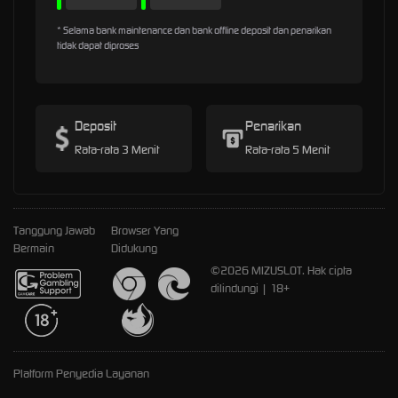
* Selama bank maintenance dan bank offline deposit dan penarikan
tidak dapat diproses
Deposit
Penarikan
Rata-rata 3 Menit
Rata-rata 5 Menit
Tanggung Jawab
Browser Yang
Bermain
Didukung
©2026 MIZUSLOT. Hak cipta
dilindungi | 18+
Platform Penyedia Layanan