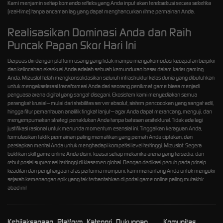
Kami menjamin setiap komando refleks yang Anda input akan tereksekusi secara seketika
(real-time) tanpa ancaman lag yang dapat menghancurkan ritme permainan Anda.
Realisasikan Dominasi Anda dan Raih
Puncak Papan Skor Hari Ini
Berpuas diri dengan platform usang yang tidak mampu mengakomodasi kecepatan berpikir
dan kelincahan eksekusi Anda adalah sebuah kemunduran besar dalam karier gaming
Anda. Mizuslot telah mengkonsolidasikan seluruh infrastruktur kelas dunia yang dibutuhkan
untuk mengakselerasi transformasi Anda dari seorang penikmat game biasa menjadi
penguasa arena digital yang sangat disegani. Ekosistem kami menyediakan semua
perangkat krusial—mulai dari stabilitas server absolut, sistem pencocokan yang sangat adil,
hingga fitur pemantauan analitik tingkat lanjut—agar Anda dapat merancang, menguji, dan
menyempurnakan strategi penaklukan Anda tanpa batasan arsitektural. Tidak ada lagi
justifikasi rasional untuk menunda momentum esensial ini. Tinggalkan keraguan Anda,
formulasikan taktik permainan paling mematikan yang pernah Anda ciptakan, dan
persiapkan mental Anda untuk menghadapi kompetisi level tertinggi. Mizuslot: Segera
buktikan skill game online Anda disini, kuasai setiap mekanika arena yang tersedia, dan
rebut posisi supremasi tertinggi di klasemen global. Dengan dedikasi penuh pada prinsip
keadilan dan penghargaan atas performa mumpuni, kami menantang Anda untuk mengukir
sejarah kemenangan epik yang tak terbantahkan di portal game online paling mutakhir
abad ini!
Kebijaksanaan
Platform
Kategori
Dukungan
Komunitas