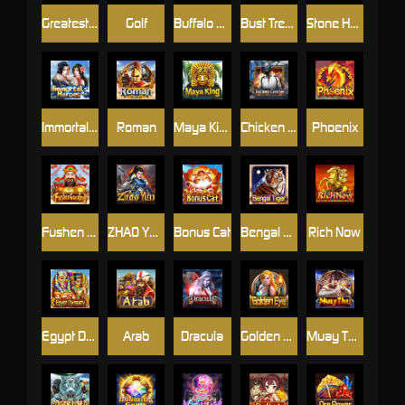
Greatest Circus
Golf
Buffalo Burst
Bust Treasury
Stone Hominid
Immortal Heroes
Roman
Maya King
Chicken Dinner
Phoenix
Fushen Coming
ZHAO YUN
Bonus Cat
Bengal Tiger
Rich Now
Egypt Dynasty
Arab
Dracula
Golden Eye
Muay Thai