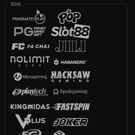
Slots