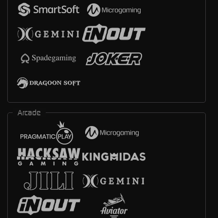
Arcade