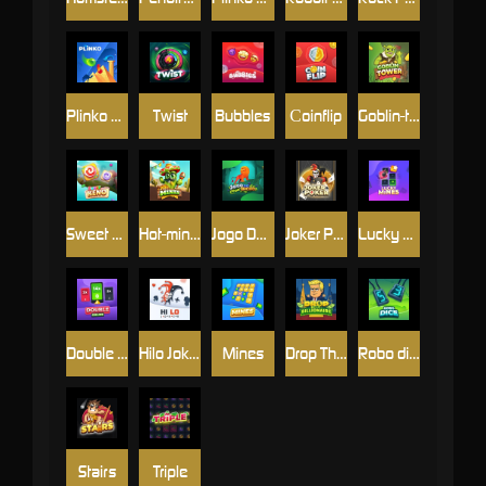
Plinko 1000
Twist
Bubbles
Сoinflip
Goblin-tower
Sweet Keno
Hot-mines
Jogo Do Bicho
Joker Poker
Lucky mines
Double Online
Hilo Joker
Mines
Drop The Billionaire
Robo dice
Stairs
Triple