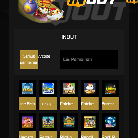
INOUT
Semua
Arcade
permainan
Ice Fish
Lucky Ducky
Chicken Road 2.0
Chicken Road
Forest Arrow
Hamster Run
Penalty Unlimited
Plinko Aztec
Rabbit Road
Rock Paper Scissors