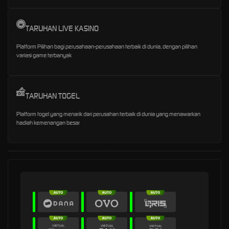
TARUHAN LIVE KASINO
Platform Pilihan bagi perusahaan-perusahaan terbaik di dunia, dengan pilihan
variasi game terbanyak
TARUHAN TOGEL
Platform togel yang menarik dari perusahan terbaik di dunia yang menawarkan
hadiah kemenangan besar