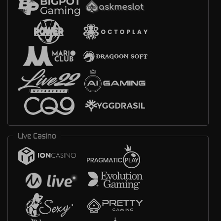
Live Casino