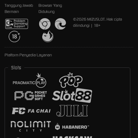
Tanggung Jawab
Browser Yang
Bermain
Didukung
©2026 MIZUSLOT. Hak cipta
dilindungi | 18+
Platform Penyedia Layanan
Slots