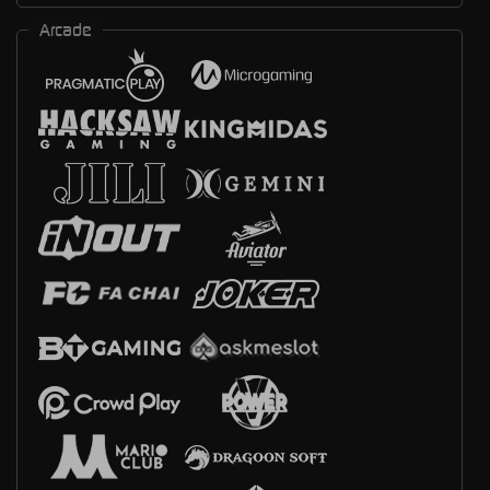
Arcade