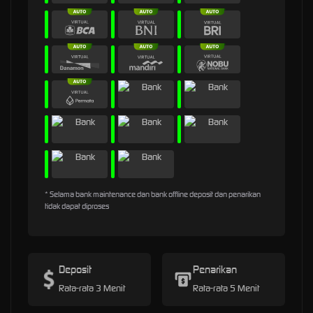
* Selama bank maintenance dan bank offline deposit dan penarikan
tidak dapat diproses
Deposit
Penarikan
Rata-rata 3 Menit
Rata-rata 5 Menit