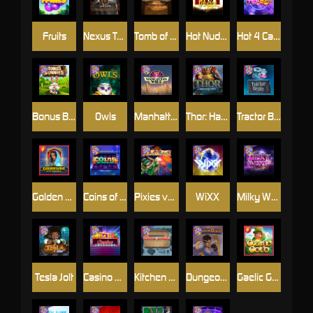
Fruits
Nexus Tombstone RIP
Tomb of Akhenaten
Hot Nudge
Hot 4 Cash
Bonus Bunnies
Owls
Manhattan Goes Wild
Thor: Hammer Time
Tractor Beam
Golden Genie And The Walking Wilds
Coins of Fortune
Pixies vs Pirates
WiXX
Milky Ways
Tesla Jolt
Casino Win Spin
Kitchen Drama: Sushi Mania
Dungeon Quest
Gaelic Gold