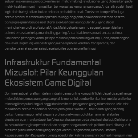
sebuah mekanisme pencocokan lawan (matchmaking) revolusioner yang didasarkan pada
metrik keahlian murni, memastikan bahwa setiap kemenangan yang Anda raih adalah hasil
logis dari strategi brilian, bukan sekadar probabilitas acak. Ekosistem kompetitif ini juga
secara proaktif memberikan apresiasi tertinggi bagi para pemuncak klasemen beserta
bonus gila-gilaan berupa aset digital eksklusif dan keunggulan fitur yang dapat
meningkatkan profil profesional Anda. Mulai petualanganmu segera! Jangan biarkan
potensi emas dan ketajaman insting gaming Anda tidak tereksplorasi secara optimal.
Sinkronkan perangkat Anda, pelajari mekanik permainan tingkat lanjut, dan jadilah bagian
dari revolusi gaming kompetitif yang menempatkan keadilan, transparansi, dan
penghargaan atas prestasi sebagai prioritas operasional tertinggi.
Infrastruktur Fundamental
Mizuslot: Pilar Keunggulan
Ekosistem Game Digital
Dominasi sebuah platform dalam industri game online kompetitif tidak dapat dicapai hanya
melalui klaim pemasaran yang dangkal; ia menuntut pembuktian konkret melalui arsitektur
teknologi komputasi tingkat tinggi dan komitmen pelayanan yang nirkesalahan. Mizuslot
memahami secara mendalam bahwa para gamer modern—baik amatir yang sedang
berkembang maupun atlet e-sports profesional—membutuhkan jaminan stabilitas
ekosistem agar mereka dapat berfokus seratus persen pada eksekusi strategi. Oleh karena
itu, seluruh kerangka operasional dan pengembangan mekanis platform kami dibangun di
atas lima pilar fundamental yang sangat kokoh: Pengalaman, Keahlian, Otoritas,
Kepercayaan, dan Kecepatan. Sinergi absolut dari kelima elemen ini berhasil mengeliminasi