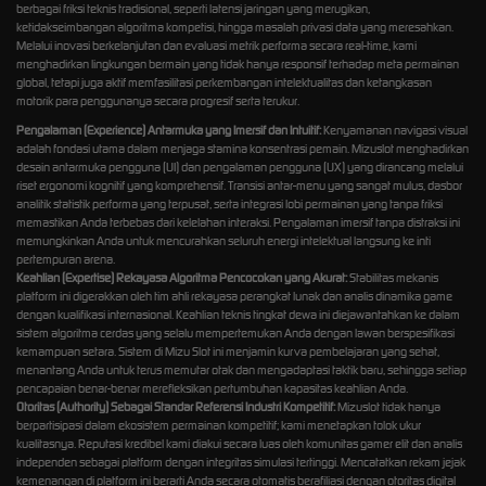
berbagai friksi teknis tradisional, seperti latensi jaringan yang merugikan,
ketidakseimbangan algoritma kompetisi, hingga masalah privasi data yang meresahkan.
Melalui inovasi berkelanjutan dan evaluasi metrik performa secara real-time, kami
menghadirkan lingkungan bermain yang tidak hanya responsif terhadap meta permainan
global, tetapi juga aktif memfasilitasi perkembangan intelektualitas dan ketangkasan
motorik para penggunanya secara progresif serta terukur.
Pengalaman (Experience) Antarmuka yang Imersif dan Intuitif:
Kenyamanan navigasi visual
adalah fondasi utama dalam menjaga stamina konsentrasi pemain. Mizuslot menghadirkan
desain antarmuka pengguna (UI) dan pengalaman pengguna (UX) yang dirancang melalui
riset ergonomi kognitif yang komprehensif. Transisi antar-menu yang sangat mulus, dasbor
analitik statistik performa yang terpusat, serta integrasi lobi permainan yang tanpa friksi
memastikan Anda terbebas dari kelelahan interaksi. Pengalaman imersif tanpa distraksi ini
memungkinkan Anda untuk mencurahkan seluruh energi intelektual langsung ke inti
pertempuran arena.
Keahlian (Expertise) Rekayasa Algoritma Pencocokan yang Akurat:
Stabilitas mekanis
platform ini digerakkan oleh tim ahli rekayasa perangkat lunak dan analis dinamika game
dengan kualifikasi internasional. Keahlian teknis tingkat dewa ini diejawantahkan ke dalam
sistem algoritma cerdas yang selalu mempertemukan Anda dengan lawan berspesifikasi
kemampuan setara. Sistem di Mizu Slot ini menjamin kurva pembelajaran yang sehat,
menantang Anda untuk terus memutar otak dan mengadaptasi taktik baru, sehingga setiap
pencapaian benar-benar merefleksikan pertumbuhan kapasitas keahlian Anda.
Otoritas (Authority) Sebagai Standar Referensi Industri Kompetitif:
Mizuslot tidak hanya
berpartisipasi dalam ekosistem permainan kompetitif; kami menetapkan tolok ukur
kualitasnya. Reputasi kredibel kami diakui secara luas oleh komunitas gamer elit dan analis
independen sebagai platform dengan integritas simulasi tertinggi. Mencatatkan rekam jejak
kemenangan di platform ini berarti Anda secara otomatis berafiliasi dengan otoritas digital