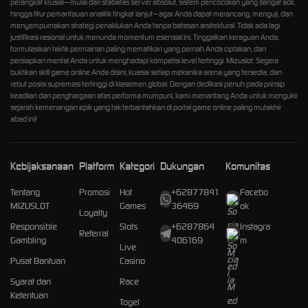
perangkat krusial—mulai dari stabilitas server absolut, sistem pencocokan yang sangat adil,
hingga fitur pemantauan analitik tingkat lanjut—agar Anda dapat merancang, menguji, dan
menyempurnakan strategi penaklukan Anda tanpa batasan arsitektural. Tidak ada lagi
justifikasi rasional untuk menunda momentum esensial ini. Tinggalkan keraguan Anda,
formulasikan taktik permainan paling mematikan yang pernah Anda ciptakan, dan
persiapkan mental Anda untuk menghadapi kompetisi level tertinggi. Mizuslot: Segera
buktikan skill game online Anda disini, kuasai setiap mekanika arena yang tersedia, dan
rebut posisi supremasi tertinggi di klasemen global. Dengan dedikasi penuh pada prinsip
keadilan dan penghargaan atas performa mumpuni, kami menantang Anda untuk mengukir
sejarah kemenangan epik yang tak terbantahkan di portal game online paling mutakhir
abad ini!
Kebijaksanaan
Platform
Kategori
Dukungan
Komunitas
Tentang
Promosi
Hot
+62877841
Facebo
MIZUSLOT
Games
36469
ok
Loyalty
Responsible
Slots
+6287864
Instagra
Referral
Gambling
406169
m
Live
Pusat Bantuan
Casino
Syarat dan
Race
Ketentuan
Togel