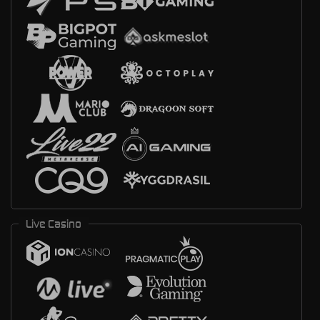
Live Casino