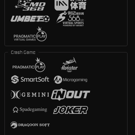
Crash Game