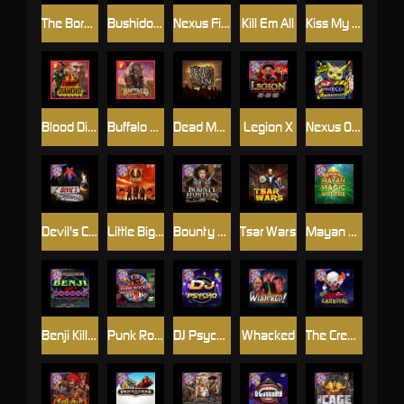
The Border
Bushido Way xNudge
Nexus Fire In The Hole xBomb
Kill Em All
Kiss My Chainsaw
Blood Diamond
Buffalo Hunter
Dead Men Walking
Legion X
Nexus Outsourced
Devil's Crossroad
Little Bighorn
Bounty Hunters xNudge®
Tsar Wars
Mayan Magic Wildfire
Benji Killed in Vegas
Punk Rocker
DJ Psycho
Whacked
The Creepy Carnival