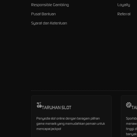
Responsible Gambling
Loyalty
Pusat Bantuan
Referral
Syarat dan Ketentuan
TARUHAN SLOT
TA
Penyedia slot online dengan beragam pilihan
Sportsb
game menarik yang memudahkan pemain untuk
menawar
mencapai jackpot
tinggi,
banyak 