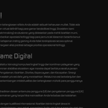
!
 dan ketangkasan refleks Anda adalah sebuah keharusan mutlak. Tidak ada
irtual definitif bagi para gamer berdedikasi tinggi. Ekosistem kami
hmaking) revolusioner yang didasarkan pada metrik keahlian murni,
memberikan apresiasi tertinggi bagi para pemuncak klasemen beserta bonus
 ketajaman insting gaming Anda tidak tereksplorasi secara optimal.
rgaan atas prestasi sebagai prioritas operasional tertinggi.
ame Digital
sitektur teknologi komputasi tingkat tinggi dan komitmen pelayanan yang
an stabilitas ekosistem agar mereka dapat berfokus seratus persen
Pengalaman, Keahlian, Otoritas, Kepercayaan, dan Kecepatan. Sinergi
ga masalah privasi data yang meresahkan. Melalui inovasi berkelanjutan dan
asi perkembangan intelektualitas dan ketangkasan motorik para penggunanya
ghadirkan desain antarmuka pengguna (UI) dan pengalaman pengguna (UX)
bi permainan yang tanpa friksi memastikan Anda terbebas dari kelelahan
engan kualifikasi internasional. Keahlian teknis tingkat dewa ini
va pembelajaran yang sehat, menantang Anda untuk terus memutar otak dan