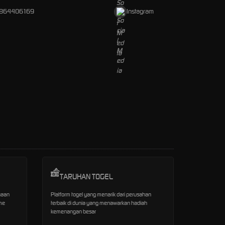
864406169
Instagram
TARUHAN TOGEL
haan
Platform togel yang menarik dari perusahan
ame
terbaik di dunia yang menawarkan hadiah
kemenangan besar