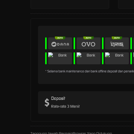
* Selama bank maintenance dan bank offline deposit dan penarik
Deposit
Rata-rata 3 Menit
Tanggung Jawab Bermain
Browser Yang Didukung