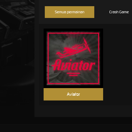
Semua permainan
Crash Game
Aviator