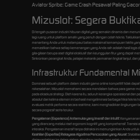
Aviator Spribe: Game Crash Pesawat Paling Gacor 
Mizuslot: Segera Buktika
Di tengah pusaran industri hiburan digital yang semakin dinamis dan menun
lagi ruang untuk platform amatir yang penuh dengan celah teknis. Taklukkan
menantang Anda untuk melampaui batas maksimal kemampuan taktis yang A
memastikan bahwa setiap kemenangan yang Anda raih adalah hasil logis dari 
gila-gilaan berupa aset digital eksklusif dan keunggulan fitur yang dapat 
Sinkronkan perangkat Anda, pelajari mekanik permainan tingkat lanjut, dan j
Infrastruktur Fundamental M
Dominasi sebuah platform dalam industri game online kompetitif tidak dapa
nirkesalahan. Mizuslot memahami secara mendalam bahwa para gamer mode
pada eksekusi strategi. Oleh karena itu, seluruh kerangka operasional dan
absolut dari kelima elemen ini berhasil mengeliminasi berbagai friksi teknis
evaluasi metrik performa secara real-time, kami menghadirkan lingkungan b
secara progresif serta terukur.
Pengalaman (Experience) Antarmuka yang Imersif dan Intuitif:
Kenyamanan n
yang dirancang melalui riset ergonomi kognitif yang komprehensif. Transisi 
interaksi. Pengalaman imersif tanpa distraksi ini memungkinkan Anda untuk 
Keahlian (Expertise) Rekayasa Algoritma Pencocokan yang Akurat:
Stabilita
diejawantahkan ke dalam sistem algoritma cerdas yang selalu mempertemu