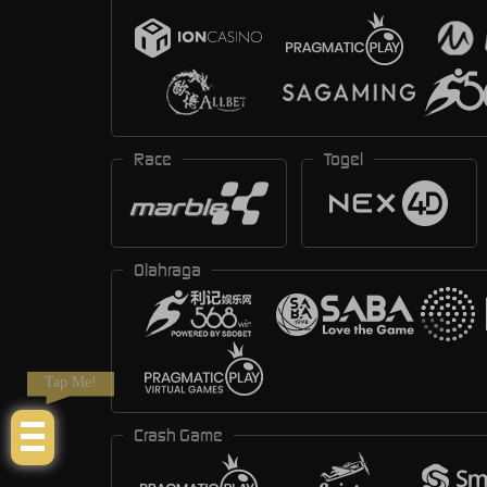
Race
Togel
Olahraga
Tap Me!
Crash Game