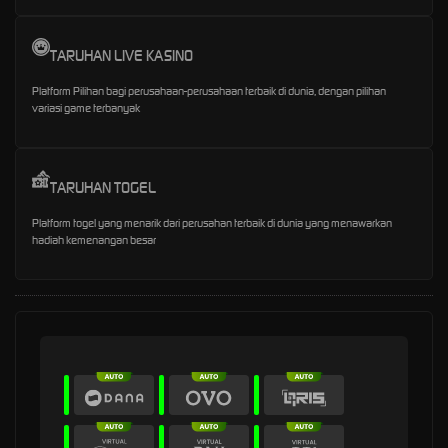
TARUHAN LIVE KASINO
Platform Pilihan bagi perusahaan-perusahaan terbaik di dunia, dengan pilihan
variasi game terbanyak
TARUHAN TOGEL
Platform togel yang menarik dari perusahan terbaik di dunia yang menawarkan
hadiah kemenangan besar