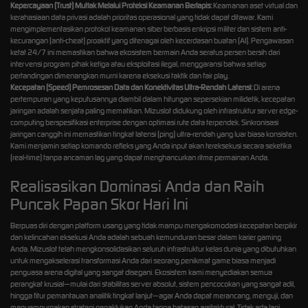
Kepercayaan (Trust) Mutlak Melalui Proteksi Keamanan Berlapis:
Keamanan aset virtual dan
kerahasiaan data privasi adalah prioritas operasional yang tidak dapat ditawar. Kami
mengimplementasikan protokol keamanan siber berbasis enkripsi militer dan sistem anti-
kecurangan (anti-cheat) proaktif yang ditenagai oleh kecerdasan buatan (AI). Pengawasan
ketat 24/7 ini memastikan bahwa ekosistem bermain Anda seratus persen bersih dari
intervensi program pihak ketiga atau eksploitasi ilegal, menggaransi bahwa setiap
pertandingan dimenangkan murni karena eksekusi taktik dan fair play.
Kecepatan (Speed) Pemrosesan Data dan Konektivitas Ultra-Rendah Latensi:
Di arena
pertempuran yang keputusannya diambil dalam hitungan sepersekian milidetik, kecepatan
jaringan adalah senjata paling mematikan. Mizuslot didukung oleh infrastruktur server edge-
computing berspesifikasi enterprise dengan optimasi rute data terpendek. Sinkronisasi
jaringan canggih ini memastikan tingkat latensi (ping) ultra-rendah yang luar biasa konsisten.
Kami menjamin setiap komando refleks yang Anda input akan tereksekusi secara seketika
(real-time) tanpa ancaman lag yang dapat menghancurkan ritme permainan Anda.
Realisasikan Dominasi Anda dan Raih
Puncak Papan Skor Hari Ini
Berpuas diri dengan platform usang yang tidak mampu mengakomodasi kecepatan berpikir
dan kelincahan eksekusi Anda adalah sebuah kemunduran besar dalam karier gaming
Anda. Mizuslot telah mengkonsolidasikan seluruh infrastruktur kelas dunia yang dibutuhkan
untuk mengakselerasi transformasi Anda dari seorang penikmat game biasa menjadi
penguasa arena digital yang sangat disegani. Ekosistem kami menyediakan semua
perangkat krusial—mulai dari stabilitas server absolut, sistem pencocokan yang sangat adil,
hingga fitur pemantauan analitik tingkat lanjut—agar Anda dapat merancang, menguji, dan
menyempurnakan strategi penaklukan Anda tanpa batasan arsitektural. Tidak ada lagi