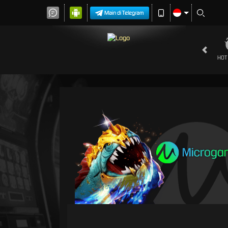
Main di Telegram
HOT