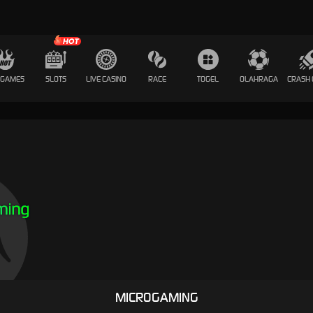
 GAMES
SLOTS
LIVE CASINO
RACE
TOGEL
OLAHRAGA
CRASH
MICROGAMING