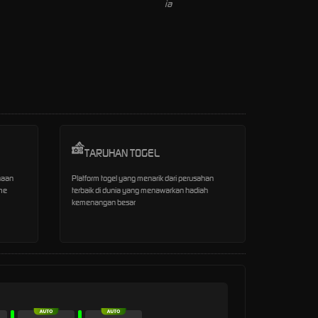
TARUHAN TOGEL
haan
Platform togel yang menarik dari perusahan
ame
terbaik di dunia yang menawarkan hadiah
kemenangan besar