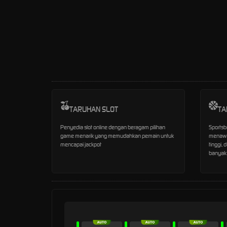
TARUHAN SLOT
TA
Penyedia slot online dengan beragam pilihan
Sportsb
game menarik yang memudahkan pemain untuk
menawar
mencapai jackpot
tinggi,
banyak 