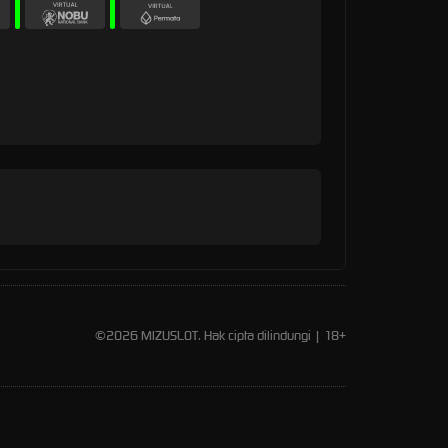
©2026 MIZUSLOT. Hak cipta dilindungi | 18+