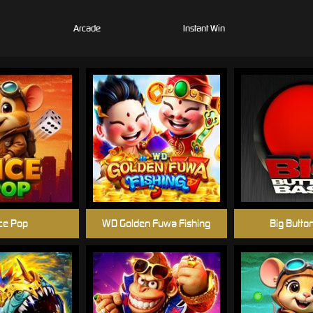
Arcade
Instant Win
ce Pop
WD Golden Fuwa Fishing
Big Butto