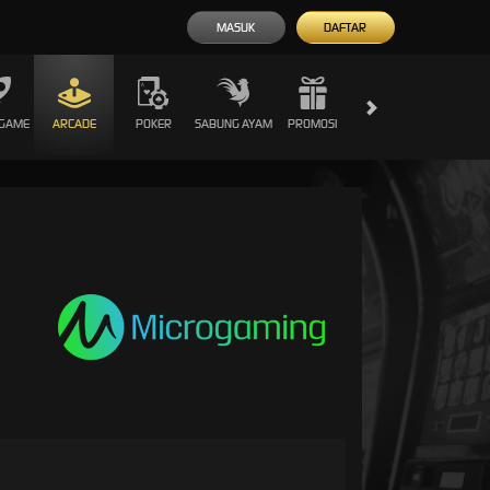
MASUK
DAFTAR
 GAME
ARCADE
POKER
SABUNG AYAM
PROMOSI