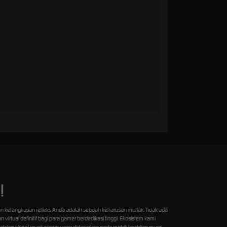
!
 dan ketangkasan refleks Anda adalah sebuah keharusan mutlak. Tidak ada
irtual definitif bagi para gamer berdedikasi tinggi. Ekosistem kami