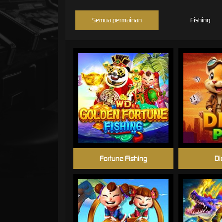
Semua permainan
Fishing
Fortune Fishing
Di