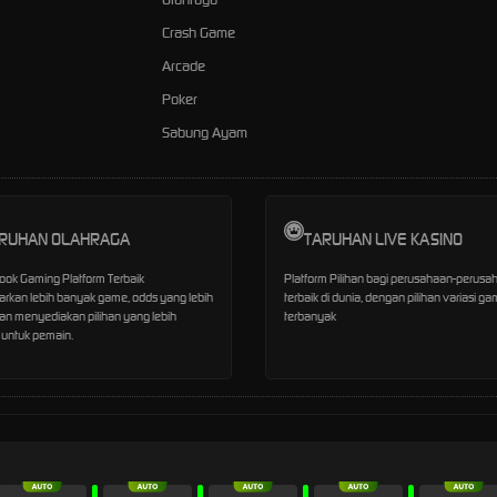
Crash Game
Arcade
Poker
Sabung Ayam
RUHAN OLAHRAGA
TARUHAN LIVE KASINO
ook Gaming Platform Terbaik
Platform Pilihan bagi perusahaan-perusa
kan lebih banyak game, odds yang lebih
terbaik di dunia, dengan pilihan variasi g
 dan menyediakan pilihan yang lebih
terbanyak
untuk pemain.