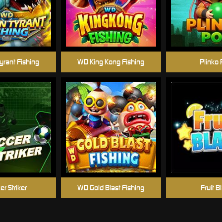
yrant Fishing
WD King Kong Fishing
Plinko
er Striker
WD Gold Blast Fishing
Fruit B