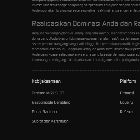
infrastruktur server edge-computing berspesifikasi enterprise dengan optima
Anda input akan tereksekusi secara seketika (real-time) tanpa ancaman l
Realisasikan Dominasi Anda dan Ra
Berpuas diri dengan platform usang yang tidak mampu mengakomodasi kecep
dunia yang dibutuhkan untuk mengakselerasi transformasi Anda dari seoran
sistem pencocokan yang sangat adil, hingga fitur pemantauan analitik ting
momentum esensial ini. Tinggalkan keraguan Anda, formulasikan taktik perm
Anda disini, kuasai setiap mekanika arena yang tersedia, dan rebut posis
kemenangan epik yang tak terbantahkan di portal game online paling mutakh
Kebijaksanaan
Platform
Tentang MIZUSLOT
Promosi
Responsible Gambling
Loyalty
Pusat Bantuan
Referral
Syarat dan Ketentuan