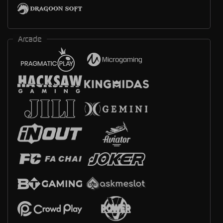
Arcade