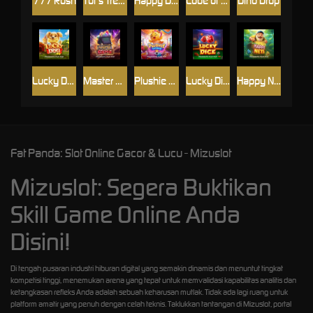
777 Rush
Tut's Treasure Tower
Happy Dragon
Code of Cairo
Dino Drop
Lucky Dog
Master Gems
Plushie Wins
Lucky Dice
Happy Nets
Fat Panda: Slot Online Gacor & Lucu - Mizuslot
Mizuslot: Segera Buktikan
Skill Game Online Anda
Disini!
Di tengah pusaran industri hiburan digital yang semakin dinamis dan menuntut tingkat
kompetisi tinggi, menemukan arena yang tepat untuk memvalidasi kapabilitas analitis dan
ketangkasan refleks Anda adalah sebuah keharusan mutlak. Tidak ada lagi ruang untuk
platform amatir yang penuh dengan celah teknis. Taklukkan tantangan di Mizuslot, portal