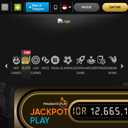
Main di
MASUK
DAFTAR
Telegram
HOT
SLOTS
LIVE
RACE
TOGEL
OLAHRAGA
CRASH
ARCADE
POKER
SABUNG
PROMO
GAMES
CASINO
GAME
AYAM
IDR
12,665,
JACKPOT
PLAY