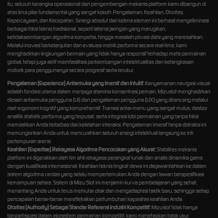
itu, seluruh kerangka operasional dan pengembangan mekanis platform kami dibangun di
atas lima pilar fundamental yang sangat kokoh: Pengalaman, Keahlian, Otoritas,
Kepercayaan, dan Kecepatan. Sinergi absolut dari kelima elemen ini berhasil mengeliminasi
berbagai friksi teknis tradisional, seperti latensi jaringan yang merugikan,
ketidakseimbangan algoritma kompetisi, hingga masalah privasi data yang meresahkan.
Melalui inovasi berkelanjutan dan evaluasi metrik performa secara real-time, kami
menghadirkan lingkungan bermain yang tidak hanya responsif terhadap meta permainan
global, tetapi juga aktif memfasilitasi perkembangan intelektualitas dan ketangkasan
motorik para penggunanya secara progresif serta terukur.
Pengalaman (Experience) Antarmuka yang Imersif dan Intuitif:
Kenyamanan navigasi visual
adalah fondasi utama dalam menjaga stamina konsentrasi pemain. Mizuslot menghadirkan
desain antarmuka pengguna (UI) dan pengalaman pengguna (UX) yang dirancang melalui
riset ergonomi kognitif yang komprehensif. Transisi antar-menu yang sangat mulus, dasbor
analitik statistik performa yang terpusat, serta integrasi lobi permainan yang tanpa friksi
memastikan Anda terbebas dari kelelahan interaksi. Pengalaman imersif tanpa distraksi ini
memungkinkan Anda untuk mencurahkan seluruh energi intelektual langsung ke inti
pertempuran arena.
Keahlian (Expertise) Rekayasa Algoritma Pencocokan yang Akurat:
Stabilitas mekanis
platform ini digerakkan oleh tim ahli rekayasa perangkat lunak dan analis dinamika game
dengan kualifikasi internasional. Keahlian teknis tingkat dewa ini diejawantahkan ke dalam
sistem algoritma cerdas yang selalu mempertemukan Anda dengan lawan berspesifikasi
kemampuan setara. Sistem di Mizu Slot ini menjamin kurva pembelajaran yang sehat,
menantang Anda untuk terus memutar otak dan mengadaptasi taktik baru, sehingga setiap
pencapaian benar-benar merefleksikan pertumbuhan kapasitas keahlian Anda.
Otoritas (Authority) Sebagai Standar Referensi Industri Kompetitif:
Mizuslot tidak hanya
berpartisipasi dalam ekosistem permainan kompetitif; kami menetapkan tolok ukur