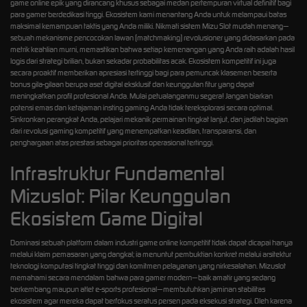
game online epik yang dirancang khusus sebagai medan pertempuran virtual definitif bagi
para gamer berdedikasi tinggi. Ekosistem kami menantang Anda untuk melampaui batas
maksimal kemampuan taktis yang Anda miliki. Nikmati sistem Mizu Slot mudah menang—
sebuah mekanisme pencocokan lawan (matchmaking) revolusioner yang didasarkan pada
metrik keahlian murni, memastikan bahwa setiap kemenangan yang Anda raih adalah hasil
logis dari strategi brilian, bukan sekadar probabilitas acak. Ekosistem kompetitif ini juga
secara proaktif memberikan apresiasi tertinggi bagi para pemuncak klasemen beserta
bonus gila-gilaan berupa aset digital eksklusif dan keunggulan fitur yang dapat
meningkatkan profil profesional Anda. Mulai petualanganmu segera! Jangan biarkan
potensi emas dan ketajaman insting gaming Anda tidak tereksplorasi secara optimal.
Sinkronkan perangkat Anda, pelajari mekanik permainan tingkat lanjut, dan jadilah bagian
dari revolusi gaming kompetitif yang menempatkan keadilan, transparansi, dan
penghargaan atas prestasi sebagai prioritas operasional tertinggi.
Infrastruktur Fundamental
Mizuslot: Pilar Keunggulan
Ekosistem Game Digital
Dominasi sebuah platform dalam industri game online kompetitif tidak dapat dicapai hanya
melalui klaim pemasaran yang dangkal; ia menuntut pembuktian konkret melalui arsitektur
teknologi komputasi tingkat tinggi dan komitmen pelayanan yang nirkesalahan. Mizuslot
memahami secara mendalam bahwa para gamer modern—baik amatir yang sedang
berkembang maupun atlet e-sports profesional—membutuhkan jaminan stabilitas
ekosistem agar mereka dapat berfokus seratus persen pada eksekusi strategi. Oleh karena