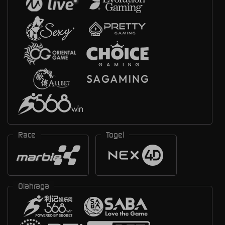
Race
Togel
Olahraga