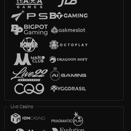
Live Casino