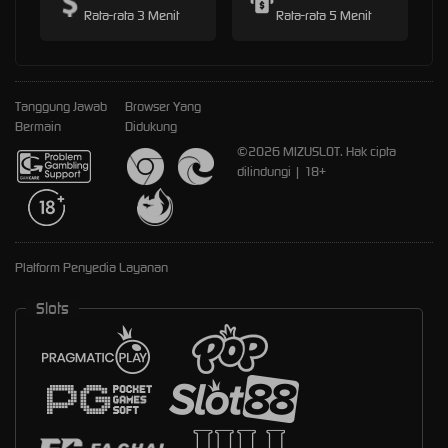
Rata-rata 3 Menit
Rata-rata 5 Menit
Tanggung Jawab
Browser Yang
Bermain
Didukung
©2026 MIZUSLOT. Hak cipta
dilindungi | 18+
Platform Penyedia Layanan
Slots