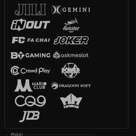
Poker