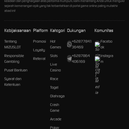
keadilan dan penghargaan atas performa mumpuni, kami menantang Anda untuk mengukir
sejarah kemenangan epik yang tak terbantahkan di portal game online paling mutakhir
abad ini!
Kebijaksanaan
Platform
Kategori
Dukungan
Komunitas
Tentang
Promosi
Hot
+62877841
Facebo
MIZUSLOT
Games
36469
ok
Loyalty
Responsible
Slots
+6287864
Instagra
Referral
Gambling
406169
m
Live
Pusat Bantuan
Casino
Syarat dan
Race
Ketentuan
Togel
Olahraga
Crash
Game
Arcade
Poker