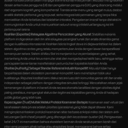
adalah fondasi utama dalam menjaga stamina konsentrasi pemain. Mizuslot menghadirkan
desain antarmuka pengguna (UI) dan pengalaman pengguna (UX) yang dirancang melalui
riset ergonomi kognitif yang komprehensif. Transisi antar-menu yang sangat mulus, dasbor
analitik statistik performa yang terpusat, serta integrasi lobi permainan yang tanpa friksi
memastikan Anda terbebas dari kelelahan interaksi. Pengalaman imersif tanpa distraksi ini
memungkinkan Anda untuk mencurahkan seluruh energi intelektual langsung ke inti
pertempuran arena.
Keahlian (Expertise) Rekayasa Algoritma Pencocokan yang Akurat:
Stabilitas mekanis
platform ini digerakkan oleh tim ahli rekayasa perangkat lunak dan analis dinamika game
dengan kualifikasi internasional. Keahlian teknis tingkat dewa ini diejawantahkan ke dalam
sistem algoritma cerdas yang selalu mempertemukan Anda dengan lawan berspesifikasi
kemampuan setara. Sistem di Mizu Slot ini menjamin kurva pembelajaran yang sehat,
menantang Anda untuk terus memutar otak dan mengadaptasi taktik baru, sehingga setiap
pencapaian benar-benar merefleksikan pertumbuhan kapasitas keahlian Anda.
Otoritas (Authority) Sebagai Standar Referensi Industri Kompetitif:
Mizuslot tidak hanya
berpartisipasi dalam ekosistem permainan kompetitif; kami menetapkan tolok ukur
kualitasnya. Reputasi kredibel kami diakui secara luas oleh komunitas gamer elit dan analis
independen sebagai platform dengan integritas simulasi tertinggi. Mencatatkan rekam jejak
kemenangan di platform ini berarti Anda secara otomatis berafiliasi dengan otoritas digital
paling prestisius, mengangkat status dan legitimasi kapabilitas gaming Anda di hadapan
publik global yang lebih luas.
Kepercayaan (Trust) Mutlak Melalui Proteksi Keamanan Berlapis:
Keamanan aset virtual dan
kerahasiaan data privasi adalah prioritas operasional yang tidak dapat ditawar. Kami
mengimplementasikan protokol keamanan siber berbasis enkripsi militer dan sistem anti-
kecurangan (anti-cheat) proaktif yang ditenagai oleh kecerdasan buatan (AI). Pengawasan
ketat 24/7 ini memastikan bahwa ekosistem bermain Anda seratus persen bersih dari
intervensi program pihak ketiga atau eksploitasi ilegal, menggaransi bahwa setiap