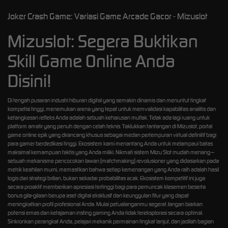
Joker Crash Game: Variasi Game Arcade Gacor - Mizuslot
Mizuslot: Segera Buktikan
Skill Game Online Anda
Disini!
Di tengah pusaran industri hiburan digital yang semakin dinamis dan menuntut tingkat
kompetisi tinggi, menemukan arena yang tepat untuk memvalidasi kapabilitas analitis dan
ketangkasan refleks Anda adalah sebuah keharusan mutlak. Tidak ada lagi ruang untuk
platform amatir yang penuh dengan celah teknis. Taklukkan tantangan di Mizuslot, portal
game online epik yang dirancang khusus sebagai medan pertempuran virtual definitif bagi
para gamer berdedikasi tinggi. Ekosistem kami menantang Anda untuk melampaui batas
maksimal kemampuan taktis yang Anda miliki. Nikmati sistem Mizu Slot mudah menang—
sebuah mekanisme pencocokan lawan (matchmaking) revolusioner yang didasarkan pada
metrik keahlian murni, memastikan bahwa setiap kemenangan yang Anda raih adalah hasil
logis dari strategi brilian, bukan sekadar probabilitas acak. Ekosistem kompetitif ini juga
secara proaktif memberikan apresiasi tertinggi bagi para pemuncak klasemen beserta
bonus gila-gilaan berupa aset digital eksklusif dan keunggulan fitur yang dapat
meningkatkan profil profesional Anda. Mulai petualanganmu segera! Jangan biarkan
potensi emas dan ketajaman insting gaming Anda tidak tereksplorasi secara optimal.
Sinkronkan perangkat Anda, pelajari mekanik permainan tingkat lanjut, dan jadilah bagian