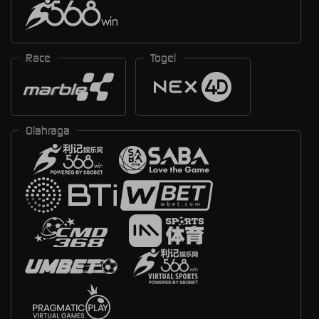
Race
Togel
Olahraga